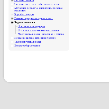
Система питания
Система выпуска отработавших газов
Моторная передача, сцепление, пусковой
механизм
Коробка передач
Главная передача и заднее колесо
Задняя подвеска
Описание конструкции
Пружины и амортизаторы - замена
Маятниковая вилка - проверка и замена
Переднее колесо, передний тормоз
Телескопическая вилка
Электрооборудование