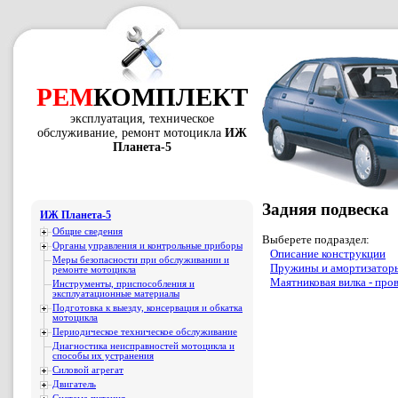
РЕМ
КОМПЛЕКТ
эксплуатация, техническое
обслуживание, ремонт мотоцикла
ИЖ
Планета-5
Задняя подвеска
ИЖ Планета-5
Общие сведения
Выберете подраздел:
Органы управления и контрольные приборы
Описание конструкции
Меры безопасности при обслуживании и
Пружины и амортизаторы
ремонте мотоцикла
Маятниковая вилка - пров
Инструменты, приспособления и
эксплуатационные материалы
Подготовка к выезду, консервация и обкатка
мотоцикла
Периодическое техническое обслуживание
Диагностика неисправностей мотоцикла и
способы их устранения
Силовой агрегат
Двигатель