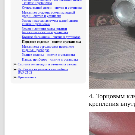
- снятие и установка
Стекла задней двери - снятие и установка
Механизм стеклоподъемника задней
двери - снятие и установка
Замок и наружная ручка задней двери -
снятие и установка
Замок и личинка замка крышки
багажника - снятие и установка
Крышка багажника - снятие и установка
Переднее сиденье - снятие и установка
Механизмы регулировки переднего
сиденья - разборка
Заднее сиденье - снятие и установка
Панель приборов - снятие и установка
Система вентиляции и отопления салона
Особенности ремонта автомобиля
ВАЗ-2102
Приложения
4. Торцовым к
крепления внут