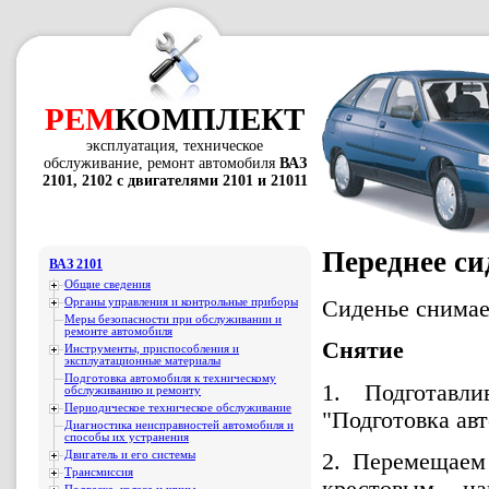
РЕМ
КОМПЛЕКТ
эксплуатация, техническое
обслуживание, ремонт автомобиля
ВАЗ
2101, 2102 с двигателями 2101 и 21011
Переднее си
ВАЗ 2101
Общие сведения
Органы управления и контрольные приборы
Сиденье снимае
Меры безопасности при обслуживании и
ремонте автомобиля
Снятие
Инструменты, приспособления и
эксплуатационные материалы
Подготовка автомобиля к техническому
1. Подготавл
обслуживанию и ремонту
Периодическое техническое обслуживание
"Подготовка ав
Диагностика неисправностей автомобиля и
способы их устранения
2. Перемещаем
Двигатель и его системы
Трансмиссия
крестовым на