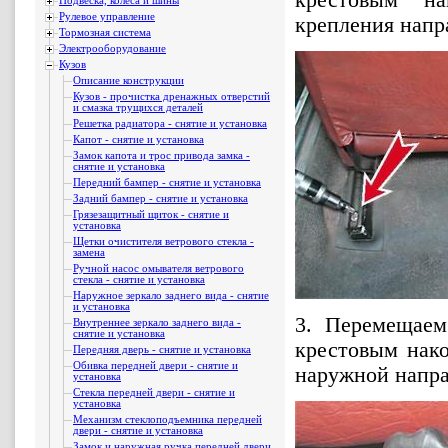
Подвеска, колеса и шины
Рулевое управление
крепления напр
Тормозная система
Электрооборудование
Кузов
Описание конструкции
Кузов - прочистка дренажных отверстий
и смазка трущихся деталей
Решетка радиатора - снятие и установка
Капот - снятие и установка
Замок капота и трос привода замка -
снятие и установка
Передний бампер - снятие и установка
Задний бампер - снятие и установка
Грязезащитный щиток - снятие и
установка
Щетки очистителя ветрового стекла -
замена
Ручной насос омывателя ветрового
стекла - снятие и установка
Наружное зеркало заднего вида - снятие
и установка
3. Перемещаем
Внутреннее зеркало заднего вида -
снятие и установка
крестовым нако
Передняя дверь - снятие и установка
Обивка передней двери - снятие и
наружной напра
установка
Стекла передней двери - снятие и
установка
Механизм стеклоподъемника передней
двери - снятие и установка
Замок и наружная ручка передней двери