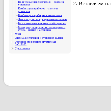
2. Вставляем п
Подрулевые переключатели - снятие и
установка
Комбинация приборов - снятие и
установка
Комбинация приборов - замена ламп
Лампа подсветки прикуривателя - замена
Блок клавишных выключателей - ремонт
Мотор-редуктор очистителя ветрового
стекла - снятие и установка
Кузов
Система вентиляции и отопления салона
Особенности ремонта автомобиля
ВАЗ-2102
Приложения