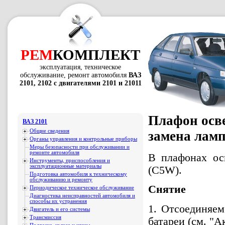
РЕМ
КОМПЛЕКТ
эксплуатация, техническое
обслуживание, ремонт автомобиля
ВАЗ
2101, 2102 с двигателями 2101 и 21011
Плафон осве
ВАЗ 2101
Общие сведения
замена лам
Органы управления и контрольные приборы
Меры безопасности при обслуживании и
ремонте автомобиля
В плафонах ос
Инструменты, приспособления и
эксплуатационные материалы
(C5W).
Подготовка автомобиля к техническому
обслуживанию и ремонту
Снятие
Периодическое техническое обслуживание
Диагностика неисправностей автомобиля и
способы их устранения
1. Отсоединяем
Двигатель и его системы
Трансмиссия
батареи (см. "А