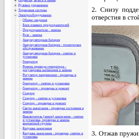
Подвеска, колеса и шины
Рулевое управление
2. Снизу подд
Тормозная система
Электрооборудование
отверстия в сто
Общие сведения
Блок плавких предохранителей
Предохранители - замена
Реле - замена
Аккумуляторная батарея
Аккумуляторная батарея - техническое
обслуживание
Аккумуляторная батарея - снятие и
установка
Генератор
Ремень привода генератора -
регулировка натяжения и замена
Регулятор напряжения - проверка и
замена
Генератор - снятие и установка
Генератор - проверка и ремонт
Стартер
Стартер - снятие и установка
Стартер - проверка и ремонт
Свечи зажигания - проверка состояния и
замена
Выключатель (замок) зажигания - снятие
и установка, проверка и замена
контактной группы
Катушка зажигания
3. Отжав пружи
Катушка зажигания - проверка, снятие и
установка