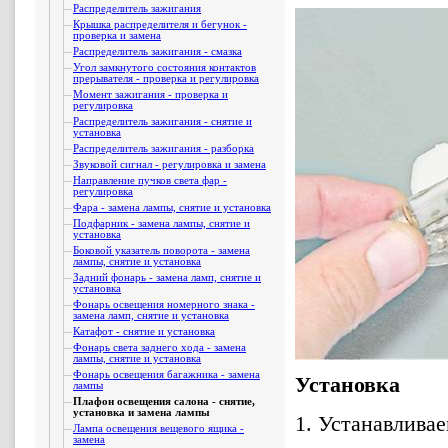
Распределитель зажигания
Крышка распределителя и бегунок -
проверка и замена
Распределитель зажигания - смазка
Угол замкнутого состояния контактов
прерывателя - проверка и регулировка
Момент зажигания - проверка и
регулировка
Распределитель зажигания - снятие и
установка
Распределитель зажигания - разборка
Звуковой сигнал - регулировка и замена
Направление пучков света фар -
регулировка
Фара - замена лампы, снятие и установка
Подфарник - замена лампы, снятие и
установка
Боковой указатель поворота - замена
лампы, снятие и установка
Задний фонарь - замена ламп, снятие и
установка
Фонарь освещения номерного знака -
замена ламп, снятие и установка
Катафот - снятие и установка
Фонарь света заднего хода - замена
лампы, снятие и установка
Фонарь освещения багажника - замена
Установка
лампы
Плафон освещения салона - снятие,
установка и замена лампы
1. Устанавлива
Лампа освещения вещевого ящика -
замена