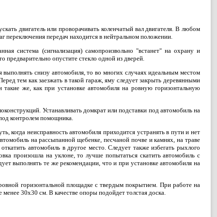
ускать двигатель или проворачивать коленчатый вал двигателя. B любом
ычаг переключения передач находится в нейтральном положении.
анная система (сигнализация) самопроизвольно "встанет" на охрану и
 то предварительно опустите стекло одной из дверей.
 выполнять снизу автомобиля, то во многих случаях идеальным местом
еред тем как заезжать в такой гараж, яму следует закрыть деревянными
 такие же, как при установке автомобиля на ровную горизонтальную
оконструкций. Устанавливать домкрат или подставки под автомобиль на
е под контролем помощника.
ь, когда неисправность автомобиля приходится устранять в пути и нет
 автомобиль на рассыпанной щебенке, песчаной почве и камнях, на траве
 откатить автомобиль в другое место. Следует также избегать рыхлого
овка произошла на уклоне, то лучше попытаться скатить автомобиль с
ует выполнять те же рекомендации, что и при установке автомобиля на
овной горизонтальной площадке с твердым покрытием. При работе на
 менее 30x30 см. B качестве опоры подойдет толстая доска.