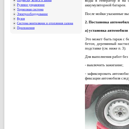
воды в генератор и на 
Подвеска, колеса и шины
аккумуляторной батареи.
Рулевое управление
Тормозная система
После мойки указанные вы
Электрооборудование
Кузов
2. Постановка автомобил
Система вентиляции и отопления салона
Приложения
а) установка автомобиля
Это может быть гараж с б
бетон, деревянный настил
подставке (см. ниже п. 3).
Для выполнения работ без
- выключить зажигание;
- зафиксировать автомоби
фиксации автомобиля след