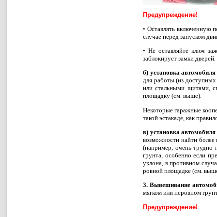
Предупреждение!
•
Оставлять включенную пе
случае перед запуском дви
•
He оставляйте ключ заж
заблокирует замки дверей.
б) установка автомобиля 
для работы (из доступных 
или стальными щитами, с
площадку (см. выше).
Некоторые гаражные коопе
такой эстакаде, как прави
в) установка автомобиля
возможности найти более п
(например, очень трудно 
грунта, особенно если пр
уклона, в противном случ
ровной площадке (см. выше
3. Вывешивание автомоби
мягком или неровном грунт
Предупреждение!