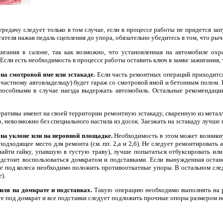
редачу следует только в том случае, если в процессе работы не придется зап
гателя нажав педаль сцепления до упора, обязательно убедитесь в том, что р
игания в салоне, так как возможно, что установленная на автомобиле охр
 Если есть необходимость в процессе работы оставить ключ в замке зажигания,
на смотровой яме или эстакаде.
Если часть ремонтных операций приходится
частному автовладельцу) будет гараж со смотровой ямой и бетонным полом. П
пособными в случае наезда выдержать автомобиль. Остальные рекомендации
ративы имеют на своей территории ремонтную эстакаду, сваренную из металл
ло, невозможно без специального настила из досок. Заезжать на эстакаду лучш
 на уклоне или на неровной площадке.
Необходимость в этом может возникнут
одходящее место для ремонта (см. пп. 2,a и 2,б). He следует ремонтировать
найти гайку, упавшую в густую траву), лучше попытаться отбуксировать или
едстоит воспользоваться домкратом и подставками. Если вынужденная остан
ае под колеса необходимо положить противооткатные упоры. B остальном след
).
ля на домкрате и подставках.
Такую операцию необходимо выполнять на р
е под домкрат и все подставки следует подложить прочные опоры размером не