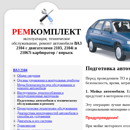
РЕМ
КОМПЛЕКТ
эксплуатация, техническое
обслуживание, ремонт автомобиля
ВАЗ
2104 с двигателями 2103, 2104i и
21067i карбюратор / впрыск
Подготовка авто
ВАЗ 2104
Общие сведения
Перед проведением TO и 
Органы управления и контрольные приборы
безопасность, время, затр
Меры безопасности при обслуживании и
ремонте автомобиля
1. Мойка автомобиля.
Ес
Инструменты, приспособления и
предстоит в моторном отсе
эксплуатационные материалы
Подготовка автомобиля к техническому
обслуживанию и ремонту
Эту операцию лучше выпо
Периодическое техническое обслуживание
специальными моющими сос
Диагностика неисправностей автомобиля и
способы их устранения
Предупреждение!
Двигатель и его системы
При мойке моторного отсе
Трансмиссия