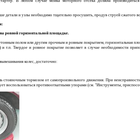
стартер. В любом случае мойка моторного отсека должна производиться
ше детали и узлы необходимо тщательно просушить, продув струей сжатого во
я:
 на ровной горизонтальной площадке.
етонным полом или другим прочным и ровным покрытием, горизонтальная пло
) и т.п. Твердое и ровное покрытие позволяет в случае необходимости при
 вывешивания колес, достаточно:
ль стояночным тормозом от самопроизвольного движения. При неисправности
ует воспользоваться противооткатными упорами (см. "Инструменты, приспосо