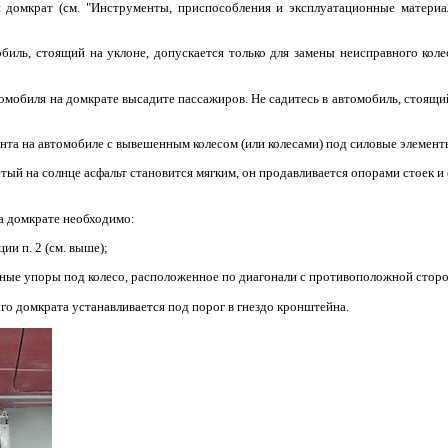
й домкрат (см. "Инструменты, приспособления и эксплуатационные материа
биль, стоящий на уклоне, допускается только для замены неисправного кол
мобиля на домкрате высадите пассажиров. He садитесь в автомобиль, стоящий 
нта на автомобиле с вывешенным колесом (или колесами) под силовые элемент
тый на солнце асфальт становится мягким, он продавливается опорами стоек и
а домкрате необходимо:
ии п. 2 (см. выше);
тные упоры под колесо, расположенное по диагонали с противоположной стор
го домкрата устанавливается под порог в гнездо кронштейна.