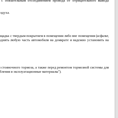
 с обязательным отсоединением провода от отрицательного вывода
здуха.
щадка с твердым покрытием в помещении либо вне помещения (асфальт,
поднять любую часть автомобиля на домкрате и надежно установить на
 стояночного тормоза, а также перед ремонтом тормозной системы для
бления и эксплуатационные материалы").