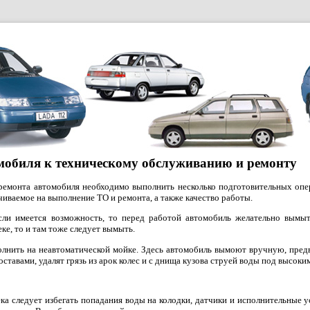
мобиля к техническому обслуживанию и ремонту
ремонта автомобиля необходимо выполнить несколько подготовительных опер
ачиваемое на выполнение TO и ремонта, а также качество работы.
ли имеется возможность, то перед работой автомобиль желательно вымыт
ке, то и там тоже следует вымыть.
лнить на неавтоматической мойке. Здесь автомобиль вымоют вручную, пред
тавами, удалят грязь из арок колес и с днища кузова струей воды под высок
ка следует избегать попадания воды на колодки, датчики и исполнительные у