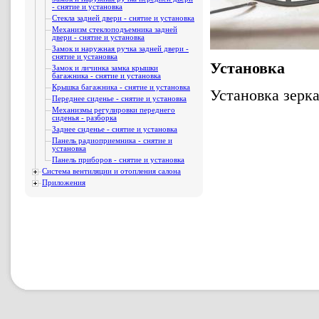
- снятие и установка
Стекла задней двери - снятие и установка
Механизм стеклоподъемника задней
двери - снятие и установка
Замок и наружная ручка задней двери -
снятие и установка
Установка
Замок и личинка замка крышки
багажника - снятие и установка
Крышка багажника - снятие и установка
Установка зерк
Переднее сиденье - снятие и установка
Механизмы регулировки переднего
сиденья - разборка
Заднее сиденье - снятие и установка
Панель радиоприемника - снятие и
установка
Панель приборов - снятие и установка
Система вентиляции и отопления салона
Приложения