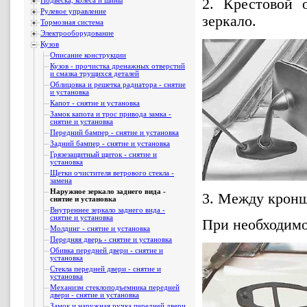
2. Крестовой 
Подвеска, колеса и шины
Рулевое управление
зеркало.
Тормозная система
Электрооборудование
Кузов
Описание конструкции
Кузов - прочистка дренажных отверстий
и смазка трущихся деталей
Облицовка и решетка радиатора - снятие
и установка
Капот - снятие и установка
Замок капота и трос привода замка -
снятие и установка
Передний бампер - снятие и установка
Задний бампер - снятие и установка
Грязезащитный щиток - снятие и
установка
Щетки очистителя ветрового стекла -
замена
Наружное зеркало заднего вида -
3. Между кронш
снятие и установка
Внутреннее зеркало заднего вида -
снятие и установка
При необходимо
Молдинг - снятие и установка
Передняя дверь - снятие и установка
Обивка передней двери - снятие и
установка
Стекла передней двери - снятие и
установка
Механизм стеклоподъемника передней
двери - снятие и установка
Замок и наружная ручка передней двери