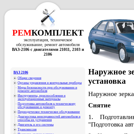
РЕМ
КОМПЛЕКТ
эксплуатация, техническое
обслуживание, ремонт автомобиля
ВАЗ-2106 с двигателями 21011, 2103 и
2106
Наружное зе
ВАЗ 2106
Общие сведения
установка
Органы управления и контрольные приборы
Меры безопасности при обслуживании и
ремонте автомобиля
Наружное зерка
Инструменты, приспособления и
эксплуатационные материалы
Снятие
Подготовка автомобиля к техническому
обслуживанию и ремонту
Периодическое техническое обслуживание
1. Подготавл
Диагностика неисправностей автомобиля и
способы их устранения
"Подготовка ав
Двигатель и его системы
Трансмиссия