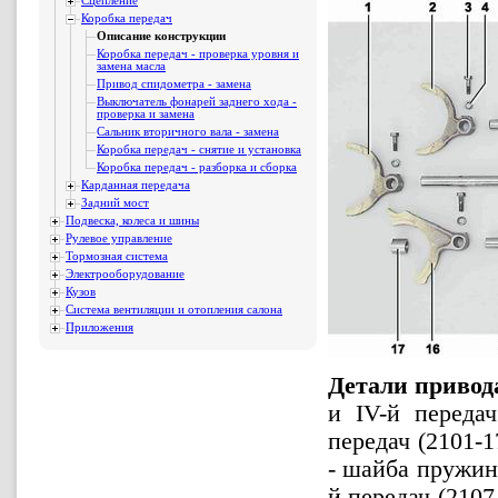
Сцепление
Коробка передач
Описание конструкции
Коробка передач - проверка уровня и
замена масла
Привод спидометра - замена
Выключатель фонарей заднего хода -
проверка и замена
Сальник вторичного вала - замена
Коробка передач - снятие и установка
Коробка передач - разборка и сборка
Карданная передача
Задний мост
Подвеска, колеса и шины
Рулевое управление
Тормозная система
Электрооборудование
Кузов
Система вентиляции и отопления салона
Приложения
Детали привод
и IV-й передач
передач (2101-1
- шайба пружинн
й передач (2107