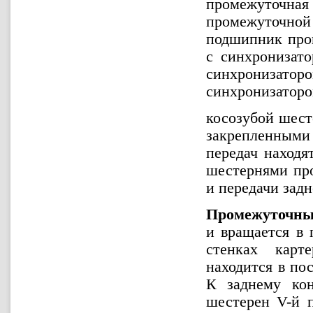
промежуточная 
промежуточной 
подшипник пром
с синхронизато
синхронизаторо
синхронизатором
косозубой шест
закрепленным
передач находя
шестернями про
и передачи задн
Промежуточны
и вращается в 
стенках карт
находится в по
К заднему кон
шестерен V-й п