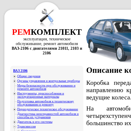
РЕМ
КОМПЛЕКТ
эксплуатация, техническое
обслуживание, ремонт автомобиля
ВАЗ-2106 с двигателями 21011, 2103 и
2106
Описание к
ВАЗ 2106
Общие сведения
Органы управления и контрольные приборы
Коробка перед
Меры безопасности при обслуживании и
направлению кр
ремонте автомобиля
Инструменты, приспособления и
ведущие колеса
эксплуатационные материалы
Подготовка автомобиля к техническому
обслуживанию и ремонту
На автомоб
Периодическое техническое обслуживание
Диагностика неисправностей автомобиля и
четырехступенч
способы их устранения
большинство их
Двигатель и его системы
Трансмиссия