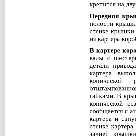
крепится на дву
Передняя кр
полости крышки
стенке крышки 
из картера коро
В картере кор
валы с шестер
детали привод
картера выпол
конической 
отштампованно
гайками. В кры
конической ре
сообщается с ат
картера и сапу
стенке картера
задней крышки