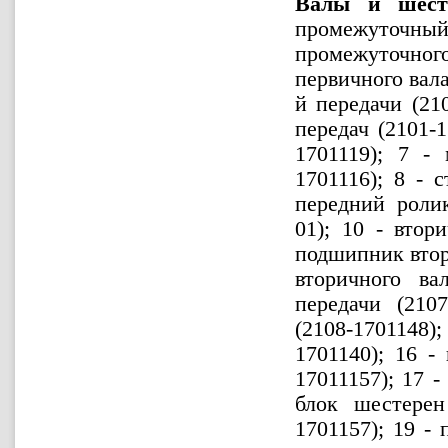
Валы и шесте
промежуточный
промежуточног
первичного вала
й передачи (210
передач (2101-
1701119); 7 - 
1701116); 8 - 
передний роли
01); 10 - втор
подшипник втор
вторичного ва
передачи (210
(2108-1701148
1701140); 16 -
17011157); 17 -
блок шестерен
1701157); 19 -