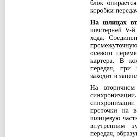
блок опираетс
коробки передач
На шлицах вт
шестерней V-й 
хода. Соедине
промежуточную 
осевого перем
картера. В ко
передач, при
заходит в зацеп
На вторичном
синхронизации.
синхронизации 
проточки на в
шлицевую часть
внутренним з
передач, образ