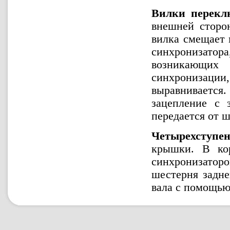
Вилки перекл
внешней сторо
вилка смещает 
синхронизато
возникающи
синхронизаци
выравнивается.
зацепление с 
передается от 
Четырехступен
крышки. В кор
синхронизатор
шестерня задне
вала с помощью