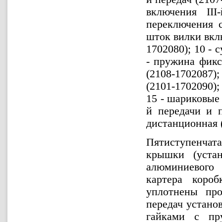
включения III
переключения с
шток вилки вклю
1702080); 10 - с
- пружина фикс
(2108-1702087
(2101-1702090)
15 - шариковые 
й передачи и п
дистанционная 
Пятиступенчата
крышки (уста
алюминиевого
картера коро
уплотнены пр
передач устано
гайками с пр