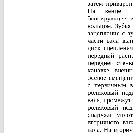
затем приварен
На венце IV
блокирующее к
кольцом. Зубья
зацепление с з
части вала вы
диск сцеплени
передний расп
передней стенк
канавке внешн
осевое смещени
с первичным в
роликовый под
вала, промежут
роликовый по
снаружи упло
вторичного ва
вала. На втори