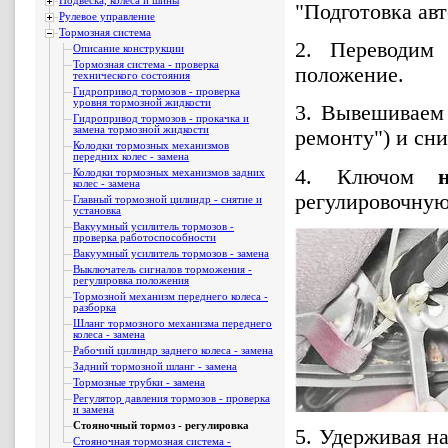
Подвеска, колеса и шины
"Подготовка ав
Рулевое управление
Тормозная система
2. Переводим
Описание конструкции
Тормозная система - проверка
положение.
технического состояния
Гидропривод тормозов - проверка
уровня тормозной жидкости
3. Вывешиваем 
Гидропривод тормозов - прокачка и
замена тормозной жидкости
ремонту") и сни
Колодки тормозных механизмов
передних колес - замена
4. Ключом
Колодки тормозных механизмов задних
колес - замена
регулировочную
Главный тормозной цилиндр - снятие и
установка
Вакуумный усилитель тормозов -
проверка работоспособности
Вакуумный усилитель тормозов - замена
Выключатель сигналов торможения -
регулировка положения
Тормозной механизм переднего колеса -
разборка
Шланг тормозного механизма переднего
колеса - замена
Рабочий цилиндр заднего колеса - замена
Задний тормозной шланг - замена
Тормозные трубки - замена
Регулятор давления тормозов - проверка
и замена
Стояночный тормоз - регулировка
5. Удерживая н
Стояночная тормозная система -