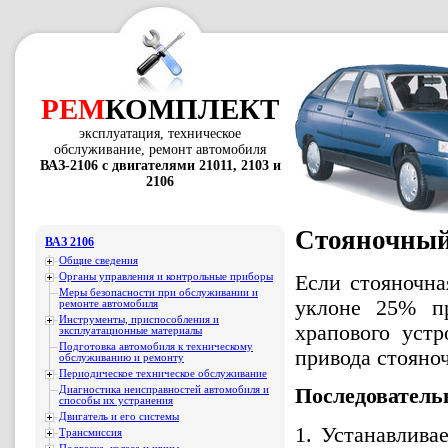
РЕМ
КОМПЛЕКТ
эксплуатация, техническое
обслуживание, ремонт автомобиля
ВАЗ-2106 с двигателями 21011, 2103 и
2106
Стояночный 
ВАЗ 2106
Общие сведения
Органы управления и контрольные приборы
Если стояночна
Меры безопасности при обслуживании и
уклоне 25% п
ремонте автомобиля
Инструменты, приспособления и
храпового устр
эксплуатационные материалы
Подготовка автомобиля к техническому
привода стояно
обслуживанию и ремонту
Периодическое техническое обслуживание
Диагностика неисправностей автомобиля и
Последователь
способы их устранения
Двигатель и его системы
1. Устанавлива
Трансмиссия