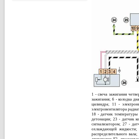
1 - свеча зажигания четве
зажигания; 6 - колодка ди
цилиндра; 11 - электрон
электровентилятора радиат
18 - датчик температуры 
детонации; 23 - датчик к
сигнализатором; 27 - дат
охлаждающей жидкости; 
распределительного вала;
двигателем; F2 - предохра