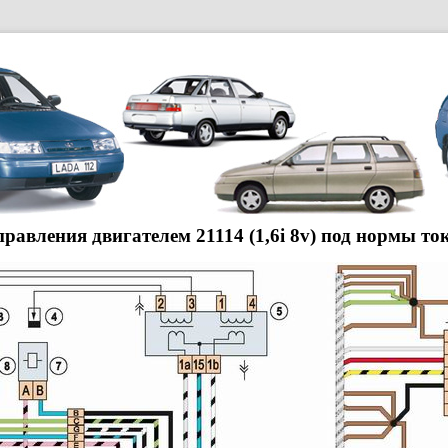
равления двигателем 21114 (1,6i 8v) под нормы то