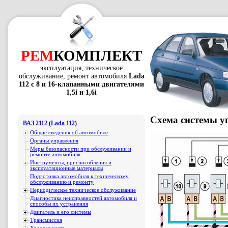
РЕМ
КОМПЛЕКТ
эксплуатация, техническое
обслуживание, ремонт автомобиля
Lada
112 с 8 и 16-клапанными двигателями
1,5i и 1,6i
Схема системы уп
ВАЗ 2112 (Lada 112)
Общие сведения об автомобиле
Органы управления
Меры безопасности при обслуживании и
ремонте автомобиля
Инструменты, приспособления и
эксплуатационные материалы
Подготовка автомобиля к техническому
обслуживанию и ремонту
Периодическое техническое обслуживание
Диагностика неисправностей автомобиля и
способы их устранения
Двигатель и его системы
Трансмиссия