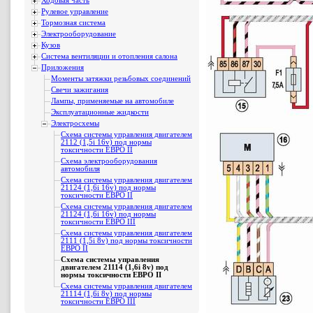
Ходовая часть
Рулевое управление
Тормозная система
Электрооборудование
Кузов
Система вентиляции и отопления салона
Приложения
Моменты затяжки резьбовых соединений
Свечи зажигания
Лампы, применяемые на автомобиле
Эксплуатационные жидкости
Электросхемы
Схема системы управления двигателем
2112 (1,5i 16v) под нормы
токсичности ЕВРО II
Схема электрооборудования
автомобиля
Схема системы управления двигателем
21124 (1,6i 16v) под нормы
токсичности ЕВРО II
Схема системы управления двигателем
21124 (1,6i 16v) под нормы
токсичности ЕВРО III
Схема системы управления двигателем
2111 (1,5i 8v) под нормы токсичности
ЕВРО II
Схема системы управления
двигателем 21114 (1,6i 8v) под
нормы токсичности ЕВРО II
Схема системы управления двигателем
21114 (1,6i 8v) под нормы
токсичности ЕВРО III