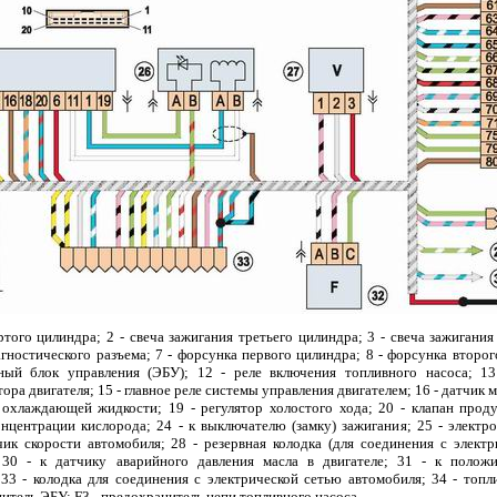
ртого цилиндра; 2 - свеча зажигания третьего цилиндра; 3 - свеча зажигани
агностического разъема; 7 - форсунка первого цилиндра; 8 - форсунка второ
ный блок управления (ЭБУ); 12 - реле включения топливного насоса; 13
ора двигателя; 15 - главное реле системы управления двигателем; 16 - датчик 
охлаждающей жидкости; 19 - регулятор холостого хода; 20 - клапан проду
онцентрации кислорода; 24 - к выключателю (замку) зажигания; 25 - элект
чик скорости автомобиля; 28 - резервная колодка (для соединения с элект
30 - к датчику аварийного давления масла в двигателе; 31 - к полож
 33 - колодка для соединения с электрической сетью автомобиля; 34 - то
нитель ЭБУ; F3 - предохранитель цепи топливного насоса