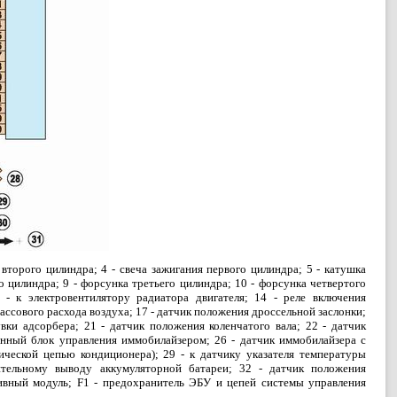
я второго цилиндра; 4 - свеча зажигания первого цилиндра; 5 - катушка
го цилиндра; 9 - форсунка третьего цилиндра; 10 - форсунка четвертого
 - к электровентилятору радиатора двигателя; 14 - реле включения
массового расхода воздуха; 17 - датчик положения дроссельной заслонки;
вки адсорбера; 21 - датчик положения коленчатого вала; 22 - датчик
ронный блок управления иммобилайзером; 26 - датчик иммобилайзера с
рической цепью кондиционера); 29 - к датчику указателя температуры
ительному выводу аккумуляторной батареи; 32 - датчик положения
пливный модуль; F1 - предохранитель ЭБУ и цепей системы управления