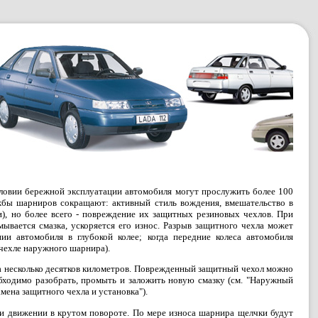
ловии бережной эксплуатации автомобиля могут прослужить более 100
жбы шарниров сокращают: активный стиль вождения, вмешательство в
), но более всего - повреждение их защитных резиновых чехлов. При
ывается смазка, ускоряется его износ. Разрыв защитного чехла может
ии автомобиля в глубокой колее; когда передние колеса автомобиля
а чехле наружного шарнира).
 за несколько десятков километров. Поврежденный защитный чехол можно
обходимо разобрать, промыть и заложить новую смазку (см. "Наружный
мена защитного чехла и установка").
ри движении в крутом повороте. По мере износа шарнира щелчки будут