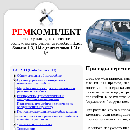
РЕМ
КОМПЛЕКТ
эксплуатация, техническое
обслуживание, ремонт автомобиля
Lada
Samara 113, 114 с двигателями 1,5i и
1,6i
Приводы передних
ВАЗ 2113 (Lada Samara 113)
Общие сведения об автомобиле
Срок службы привода зав
Органы управления и контрольно-
тыс. км. Как правило, н
измерительные приборы
конструкцию подвески ав
Меры безопасности при обслуживании и
ремонте автомобиля
разрыве чехла вода, и гр
Инструменты, приспособления и
произойти в результате 
эксплуатационные материалы
"зарываются" в грунт, пес
Подготовка автомобиля к техническому
обслуживанию и ремонту
При разрыве чехла в небл
Периодическое техническое обслуживание
заменить, если неисправн
Диагностика неисправностей автомобиля и
шарнир привода - снятие, 
способы их устранения
Двигатель и его системы
Об износе наружного шарн
Трансмиссия