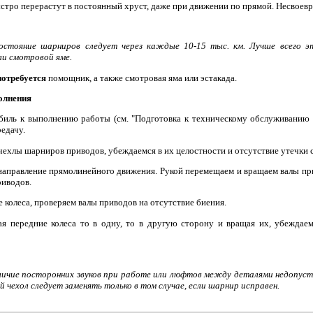
ыстро перерастут в постоянный хруст, даже при движении по прямой. Несвое
остояние шарниров следует через каждые 10-15 тыс. км. Лучше всего э
ли смотровой яме.
отребуется
помощник, а также смотровая яма или эстакада.
олнения
биль к выполнению работы (см. "Подготовка к техническому обслуживанию 
едачу.
ехлы шарниров приводов, убеждаемся в их целостности и отсутствие утечки с
в направление прямолинейного движения. Рукой перемещаем и вращаем валы пр
риводов.
 колеса, проверяем валы приводов на отсутствие биения.
ая передние колеса то в одну, то в другую сторону и вращая их, убеждаем
личие посторонних звуков при работе или люфтов между деталями недопусти
й чехол следует заменять только в том случае, если шарнир исправен.