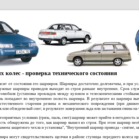
 колес - проверка технического состояния
исит от состояния его шарниров. Шарниры достаточно долговечны, и при ус
аружные шарниры приводов выходят из строя раньше внутренних. Срок слу
томобиля (установка прокладок между кузовом и телескопическими стойками
язь попадают во внутреннюю полость шарнира. В результате из шарнира вым
естественного старения резины и механического повреждения (при движен
ок или обледенелый снег; в результате замерзания льда или застывания глины н
агоприятных условиях (грязь, пыль, снег) шарнир может прийти в негодность
ость обнаружена до того, как шарнир вышел из строя. При этом шарнир не
замена защитного чехла и установка", "Внутренний шарнир привода - снятие, за
ира могут свидетельствовать щелчки в районе ступицы переднего колеса п