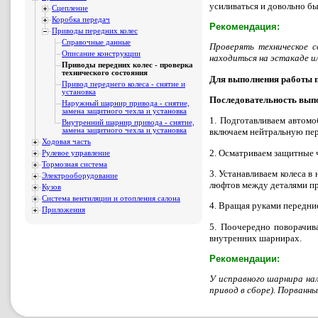
усиливаться и довольно б
Сцепление
Коробка передач
Рекомендация:
Приводы передних колес
Справочные данные
Проверять техническое с
Описание конструкции
находиться на эстакаде и
Приводы передних колес - проверка
технического состояния
Для выполнения работы п
Привод переднего колеса - снятие и
установка
Последовательность вып
Наружный шарнир привода - снятие,
замена защитного чехла и установка
1. Подготавливаем автомо
Внутренний шарнир привода - снятие,
замена защитного чехла и установка
включаем нейтральную пер
Ходовая часть
2. Осматриваем защитные ч
Рулевое управление
Тормозная система
3. Устанавливаем колеса 
Электрооборудование
люфтов между деталями п
Кузов
Система вентиляции и отопления салона
4. Вращая руками передние
Приложения
5. Поочередно поворачив
внутренних шарнирах.
Рекомендации:
У исправного шарнира на
привод в сборе). Порванны