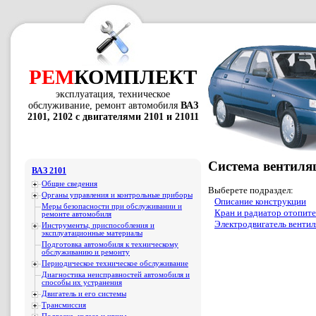
РЕМ
КОМПЛЕКТ
эксплуатация, техническое
обслуживание, ремонт автомобиля
ВАЗ
2101, 2102 с двигателями 2101 и 21011
Система вентиля
ВАЗ 2101
Общие сведения
Выберете подраздел:
Органы управления и контрольные приборы
Описание конструкции
Меры безопасности при обслуживании и
Кран и радиатор отопител
ремонте автомобиля
Электродвигатель вентил
Инструменты, приспособления и
эксплуатационные материалы
Подготовка автомобиля к техническому
обслуживанию и ремонту
Периодическое техническое обслуживание
Диагностика неисправностей автомобиля и
способы их устранения
Двигатель и его системы
Трансмиссия