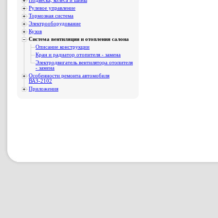
Подвеска, колеса и шины
Рулевое управление
Тормозная система
Электрооборудование
Кузов
Система вентиляции и отопления салона
Описание конструкции
Кран и радиатор отопителя - замена
Электродвигатель вентилятора отопителя
- замена
Особенности ремонта автомобиля
ВАЗ-2102
Приложения