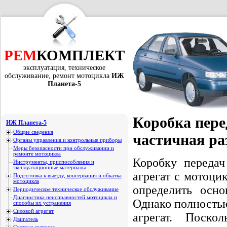
РЕМ
КОМПЛЕКТ
эксплуатация, техническое
обслуживание, ремонт мотоцикла
ИЖ
Планета-5
Коробка пере
ИЖ Планета-5
Общие сведения
частичная ра
Органы управления и контрольные приборы
Меры безопасности при обслуживании и
ремонте мотоцикла
Коробку передач
Инструменты, приспособления и
эксплуатационные материалы
агрегат с мотоцик
Подготовка к выезду, консервация и обкатка
мотоцикла
определить осно
Периодическое техническое обслуживание
Диагностика неисправностей мотоцикла и
Однако полностью
способы их устранения
Силовой агрегат
агрегат. Поско
Двигатель