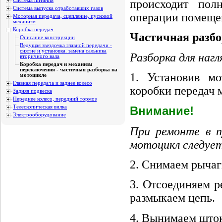
Система питания
происходит пол
Система выпуска отработавших газов
операции помещен
Моторная передача, сцепление, пусковой
механизм
Коробка передач
Частичная разб
Описание конструкции
Ведущая звездочка главной передачи -
снятие и установка. замена сальника
Разборка для наг
вторичного вала
Коробка передач и механизм
переключения - частичная разборка на
1. Установив мо
мотоцикле
Главная передача и заднее колесо
коробки передач 
Задняя подвеска
Переднее колесо, передний тормоз
Телескопическая вилка
Внимание!
Электрооборудование
При ремонте в п
мотоцикл следует
2. Снимаем рычаг
3. Отсоединяем р
размыкаем цепь.
4. Вынимаем шток