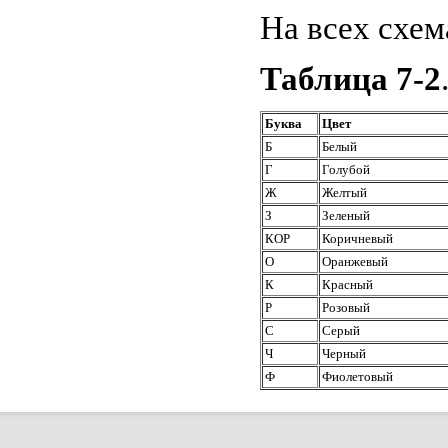
На всех схем
Таблица 7-2
Буква
Цвет
Б
Белый
Г
Голубой
Ж
Желтый
З
Зеленый
КОР
Коричневый
О
Оранжевый
К
Красный
Р
Розовый
С
Серый
Ч
Черный
Ф
Фиолетовый