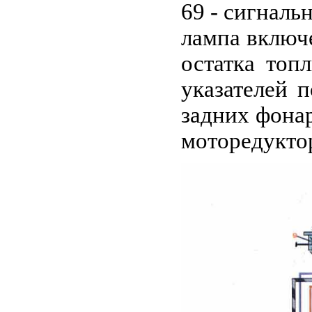
69 - сигналь
лампа включе
остатка топ
указателей 
задних фонар
моторедуктор