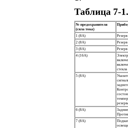
Таблица 7-1
№ предохранителя
Прибо
(сила тока)
1 (8А)
Резерв
2 (8А)
Резерв
3 (8А)
Резерв
4 (16А)
Элект
включ
включе
стекла
5 (8А)
Указа
сигнал
заднег
Контр
состоя
темпер
резерв
6 (8А)
Задни
Проти
7 (8А)
Подка
освещ