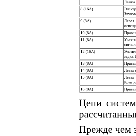
Лампа 
8 (16А)
Электр
Звуков
9 (8А)
Левая
освеще
10 (8А)
Правая
11 (8А)
Указа
сигнал
12 (16А)
Элемен
задка.
13 (8А)
Правая
14 (8А)
Левая 
15 (8А)
Левая
Контро
16 (8А)
Правая
Цепи систем
рассчитанным
Прежде чем з