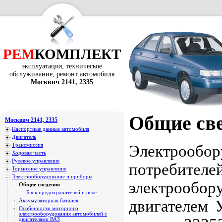
РЕМ
КОМПЛЕКТ
эксплуатация, техническое
обслуживание, ремонт автомобиля
Москвич 2141, 2335
Общие св
Москвич 2141, 2335
Паспортные данные автомобиля
Двигатель
Трансмиссия
Электрообор
Ходовая часть
Рулевое управление
потребител
Тормозное управление
Электрооборудование и приборы
электрообору
Общие сведения
Блок предохранителей и реле
двигателем 
Аккумуляторная батарея
Особенности моторного
электрооборудования автомобилей с
двигателями ВАЗ