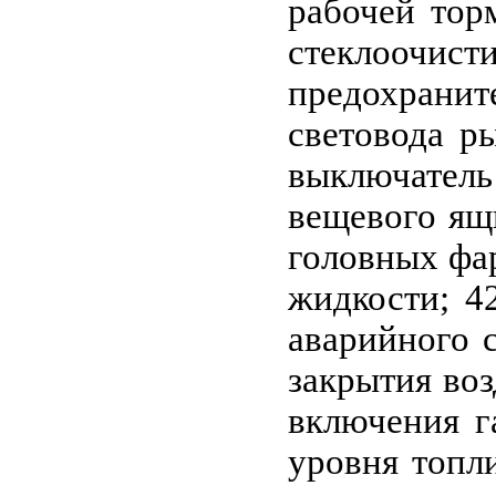
рабочей тор
стеклоочист
предохраните
световода ры
выключатель
вещевого ящ
головных фар
жидкости; 42
аварийного 
закрытия воз
включения га
уровня топл