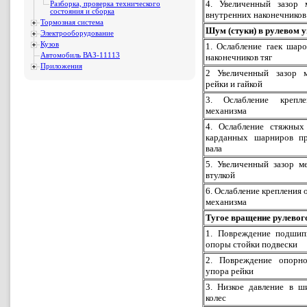
4. Увеличенный зазор
Разборка, проверка технического
состояния и сборка
внутренних наконечников
Тормозная система
Шум (стуки) в рулевом 
Электрооборудование
Кузов
1. Ослабление гаек шар
Автомобиль ВАЗ-11113
наконечников тяг
Приложения
2 Увеличенный зазор 
рейки и гайкой
3. Ослабление крепле
механизма
4. Ослабление стяжных
карданных шарниров п
вала
5. Увеличенный зазор м
втулкой
6. Ослабление крепления 
механизма
Тугое вращение рулевог
1. Повреждение подшип
опоры стойки подвески
2. Повреждение опорн
упора рейки
3. Низкое давление в ш
колес