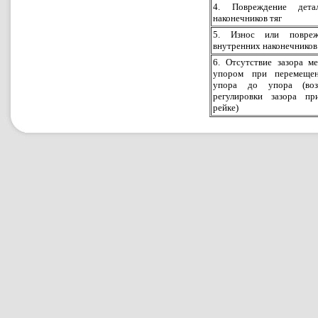
4. Повреждение дета
наконечников тяг
5. Износ или повреж
внутренних наконечников
6. Отсутствие зазора м
упором при перемеще
упора до упора (воз
регулировки зазора п
рейке)