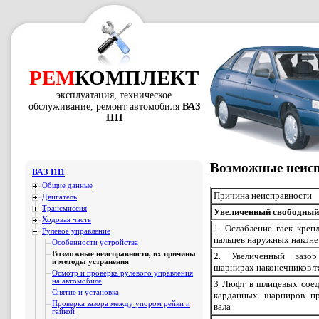
РЕМ
КОМПЛЕКТ
эксплуатация, техническое
обслуживание, ремонт автомобиля
ВАЗ
1111
Возможные неисп
ВАЗ 1111
Общие данные
Причина неисправности
Двигатель
Трансмиссия
Увеличенный свободный 
Ходовая часть
1. Ослабление гаек кре
Рулевое управление
пальцев наружных наконе
Особенности устройства
Возможные неисправности, их причины
2. Увеличенный зазо
и методы устранения
шарнирах наконечников т
Осмотр и проверка рулевого управления
на автомобиле
3 Люфт в шлицевых соед
Снятие и установка
карданных шарниров п
Проверка зазора между упором рейки и
вала
гайкой