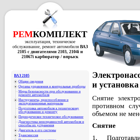
РЕМ
КОМПЛЕКТ
эксплуатация, техническое
обслуживание, ремонт автомобиля
ВАЗ
2105 с двигателями 2103, 2104i и
21067i карбюратор / впрыск
Электронасо
ВАЗ 2105
Общие сведения
и установка
Органы управления и контрольные приборы
Меры безопасности при обслуживании и
ремонте автомобиля
Снятие электр
Инструменты, приспособления и
эксплуатационные материалы
противном слу
Подготовка автомобиля к техническому
обслуживанию и ремонту
объемом не мене
Периодическое техническое обслуживание
Диагностика неисправностей автомобиля и
Снятие
способы их устранения
Двигатель и его системы
Трансмиссия
1. Подготав