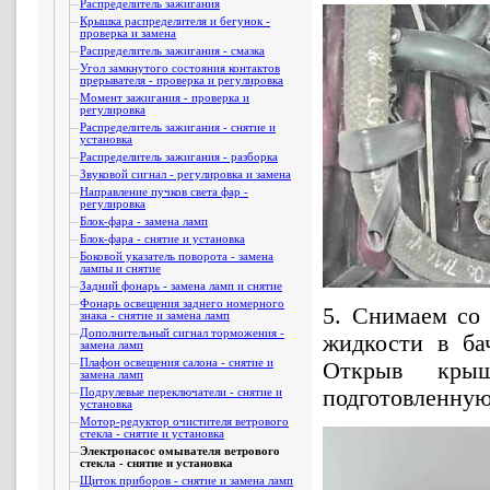
Распределитель зажигания
Крышка распределителя и бегунок -
проверка и замена
Распределитель зажигания - смазка
Угол замкнутого состояния контактов
прерывателя - проверка и регулировка
Момент зажигания - проверка и
регулировка
Распределитель зажигания - снятие и
установка
Распределитель зажигания - разборка
Звуковой сигнал - регулировка и замена
Направление пучков света фар -
регулировка
Блок-фара - замена ламп
Блок-фара - снятие и установка
Боковой указатель поворота - замена
лампы и снятие
Задний фонарь - замена ламп и снятие
Фонарь освещения заднего номерного
5. Снимаем со
знака - снятие и замена ламп
Дополнительный сигнал торможения -
жидкости в бач
замена ламп
Плафон освещения салона - снятие и
Открыв крыш
замена ламп
подготовленную
Подрулевые переключатели - снятие и
установка
Мотор-редуктор очистителя ветрового
стекла - снятие и установка
Электронасос омывателя ветрового
стекла - снятие и установка
Щиток приборов - снятие и замена ламп