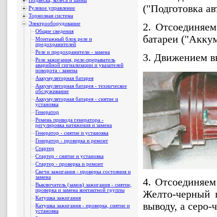
Подвеска, колеса и шины
("Подготовка ав
Рулевое управление
Тормозная система
Электрооборудование
2. Отсоединяем
Общие сведения
батареи ("Аккум
Монтажный блок реле и
предохранителей
Реле и предохранители - замена
3. Движением в
Реле зажигания, реле-прерыватель
аварийной сигнализации и указателей
поворота - замена
Аккумуляторная батарея
Аккумуляторная батарея - техническое
обслуживание
Аккумуляторная батарея - снятие и
установка
Генератор
Ремень привода генератора -
регулировка натяжения и замена
Генератор - снятие и установка
Генератор - проверка и ремонт
Стартер
Стартер - снятие и установка
Стартер - проверка и ремонт
Свечи зажигания - проверка состояния и
замена
4. Отсоединяем
Выключатель (замок) зажигания - снятие,
проверка и замена контактной группы
Желто-черный 
Катушка зажигания
выводу, а серо-
Катушка зажигания - проверка, снятие и
установка