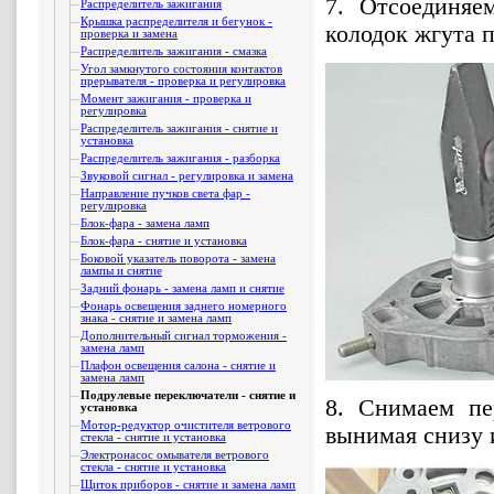
7. Отсоединяе
Распределитель зажигания
Крышка распределителя и бегунок -
колодок жгута 
проверка и замена
Распределитель зажигания - смазка
Угол замкнутого состояния контактов
прерывателя - проверка и регулировка
Момент зажигания - проверка и
регулировка
Распределитель зажигания - снятие и
установка
Распределитель зажигания - разборка
Звуковой сигнал - регулировка и замена
Направление пучков света фар -
регулировка
Блок-фара - замена ламп
Блок-фара - снятие и установка
Боковой указатель поворота - замена
лампы и снятие
Задний фонарь - замена ламп и снятие
Фонарь освещения заднего номерного
знака - снятие и замена ламп
Дополнительный сигнал торможения -
замена ламп
Плафон освещения салона - снятие и
замена ламп
Подрулевые переключатели - снятие и
8. Снимаем пе
установка
Мотор-редуктор очистителя ветрового
вынимая снизу 
стекла - снятие и установка
Электронасос омывателя ветрового
стекла - снятие и установка
Щиток приборов - снятие и замена ламп