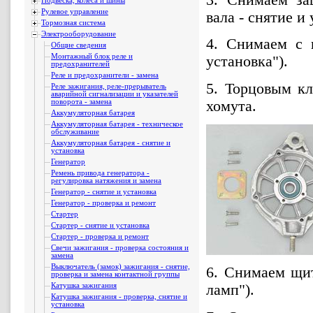
Подвеска, колеса и шины
Рулевое управление
вала - снятие и 
Тормозная система
Электрооборудование
4. Снимаем с в
Общие сведения
Монтажный блок реле и
установка").
предохранителей
Реле и предохранители - замена
5. Торцовым к
Реле зажигания, реле-прерыватель
аварийной сигнализации и указателей
хомута.
поворота - замена
Аккумуляторная батарея
Аккумуляторная батарея - техническое
обслуживание
Аккумуляторная батарея - снятие и
установка
Генератор
Ремень привода генератора -
регулировка натяжения и замена
Генератор - снятие и установка
Генератор - проверка и ремонт
Стартер
Стартер - снятие и установка
Стартер - проверка и ремонт
Свечи зажигания - проверка состояния и
замена
Выключатель (замок) зажигания - снятие,
6. Снимаем щит
проверка и замена контактной группы
Катушка зажигания
ламп").
Катушка зажигания - проверка, снятие и
установка