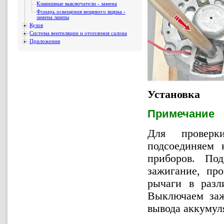
Клавишные выключатели - замена
Фонарь освещения вещевого ящика -
замена лампы
Кузов
Система вентиляции и отопления салона
Приложения
Установка
Примечание
Для проверк
подсоединяем 
приборов. По
зажигание, про
рычаги в разл
Выключаем заж
вывода аккумул