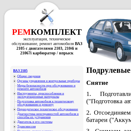
РЕМ
КОМПЛЕКТ
эксплуатация, техническое
обслуживание, ремонт автомобиля
ВАЗ
2105 с двигателями 2103, 2104i и
21067i карбюратор / впрыск
Подрулевые 
ВАЗ 2105
Общие сведения
Органы управления и контрольные приборы
Снятие
Меры безопасности при обслуживании и
ремонте автомобиля
1. Подготав
Инструменты, приспособления и
эксплуатационные материалы
("Подготовка ав
Подготовка автомобиля к техническому
обслуживанию и ремонту
Периодическое техническое обслуживание
2. Отсоединяем
Диагностика неисправностей автомобиля и
способы их устранения
батареи ("Аккум
Двигатель и его системы
Трансмиссия
3. Снимаем за