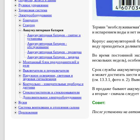
Подвеска, колеса и шины
Рулевое управление
Тормозная система
Электрооборудование
Генератор
Стартер
Термин "необслуживаемая",
Аккумуляторная батарея
и испарением воды и нет н
Аккумуляторная батарея - снятие и
установка
Корпус аккумуляторной ба
Аккумуляторная батарея -
воду приходиться доливать 
обслуживание
Аккумуляторная батарея - проверка
Во время постоянной экс
Аккумуляторная батарея - зарядка
нескольких недель), особе
Монтажный блок предохранителей и
реле
Срок службы аккумуляторно
Выключатели и переключатели
и может достигать шести 
Наружное освещение, световая и
(см. 13.3.1, фото п. 2).
звуковая сигнализация
Контрольно - измерительные приборы и
датчики
В продаже бывают аккумул
Стеклоочистители и стеклоомыватели
а вторые - сначала следует
Дополнительное электрооборудование
Совет:
Кузов
Система вентиляции и отопления салона
После установки на автом
Приложения