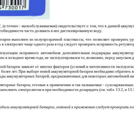
 (а точнее - малообслуживаемая) свидетельствует о том, что в данной аккум
еобходимости часто доливать в нее дистиллированную воду.
тареи выполнен из полупрозрачной пластмассы, что позволяет проверять ур
в электролит чаще одного раза в год следует проверить исправность регулятора
плуатации исправного автомобиля дополнительная подзарядка аккумуляторн
нно в холодное время года, не эксплуатировался то, возможно, перед запуском 
й батареи зависит от многих факторов (условий и интенсивности эксплуатаци
и более лет. При выборе новой аккумуляторной батареи необходимо обратить 
 Выводы аккумуляторных батарей, предназначенных для некоторых автомобилей
яторные батареи, готовые к применению и так называемые - сухозаряженные.
 заполнить электролитом и при необходимости дозарядить (см. табл. 13.2, и 13.3
обиль аккумуляторной батареи, готовой к применению следует проверить пл