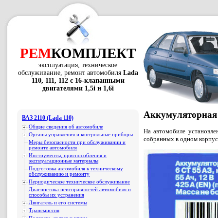
РЕМ
КОМПЛЕКТ
эксплуатация, техническое
обслуживание, ремонт автомобиля
Lada
110, 111, 112 с 16-клапанными
двигателями 1,5i и 1,6i
Аккумуляторная 
ВАЗ 2110 (Lada 110)
Общие сведения об автомобиле
На автомобиле установле
Органы управления и контрольные приборы
собранных в одном корпусе
Меры безопасности при обслуживании и
ремонте автомобиля
Инструменты, приспособления и
эксплуатационные материалы
Подготовка автомобиля к техническому
обслуживанию и ремонту
Периодическое техническое обслуживание
Диагностика неисправностей автомобиля и
способы их устранения
Двигатель и его системы
Трансмиссия