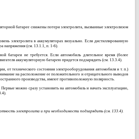
уляторной батарее снижены потери электролита, вызванные электролизом
овень электролита в аккумуляторах визуально. Если дистиллированную
 напряжения (см. 13.1.1, п. 1-6).
ой батареи не требуется. Если автомобиль длительное время (более
двигателя аккумуляторную батарею придется подзарядить (см. 13.3.4).
и, от технического состояния электрооборудования автомобиля и т. п.)
внимание на расположение ее положительного и отрицательного выводов
 иностранного производства, имеют противоположную полярность.
 Первые можно сразу установить на автомобиль и начать эксплуатацию,
.4).
отность электролита и при необходимости подзарядить (см. 133.4).