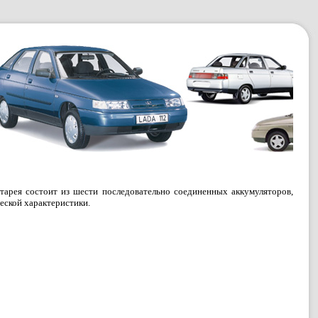
тарея состоит из шести последовательно соединенных аккумуляторов,
еской характеристики.