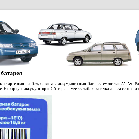
батарея
на стартерная необслуживаемая аккумуляторная батарея емкостью 55 Ач. Ба
. На корпусе аккумуляторной батареи имеется табличка с указанием ее технич