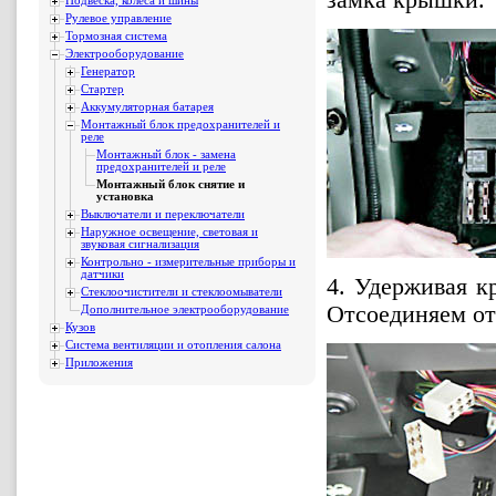
Подвеска, колеса и шины
Рулевое управление
Тормозная система
Электрооборудование
Генератор
Стартер
Аккумуляторная батарея
Монтажный блок предохранителей и
реле
Монтажный блок - замена
предохранителей и реле
Монтажный блок снятие и
установка
Выключатели и переключатели
Наружное освещение, световая и
звуковая сигнализация
Контрольно - измерительные приборы и
датчики
4. Удерживая к
Стеклоочистители и стеклоомыватели
Отсоединяем от
Дополнительное электрооборудование
Кузов
Система вентиляции и отопления салона
Приложения