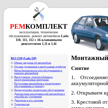
РЕМ
КОМПЛЕКТ
эксплуатация, техническое
обслуживание, ремонт автомобиля
Lada
110, 111, 112 с 16-клапанными
двигателями 1,5i и 1,6i
Монтажный 
ВАЗ 2110 (Lada 110)
Общие сведения об автомобиле
Органы управления и контрольные приборы
Снятие
Меры безопасности при обслуживании и
ремонте автомобиля
1. Отсоединя
Инструменты, приспособления и
эксплуатационные материалы
аккумуляторной б
Подготовка автомобиля к техническому
обслуживанию и ремонту
Периодическое техническое обслуживание
2. Открываем кр
Диагностика неисправностей автомобиля и
способы их устранения
3. Крестовой о
Двигатель и его системы
Трансмиссия
замка крышки.