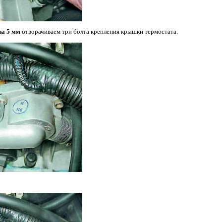
на 5 мм
отворачиваем три болта крепления крышки термостата.