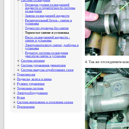
Система охлаждения
Проверка уровня охлаждающей
жидкости и герметичности системы
охлаждения
Замена охлаждающей жидкости
Расширительный бачок - снятие и
установка
Термостат проверка без снятия
Термостат снятие и установка
Насос охлаждающей жидкости -
снятие и установка
Электровентилятор снятие, разборка и
установка
Радиатор системы охлаждения
двигателя снятие и установка
Система питания
4. Так же отсоединяем шл
Система управления двиеателем
Система выпуска отработавших газов
Трансмиссия
Подвеска, колеса и шины
Рулевое управление
Тормозная система
Электрооборудование
Кузов
Система вентиляции и отопления салона
Приложения