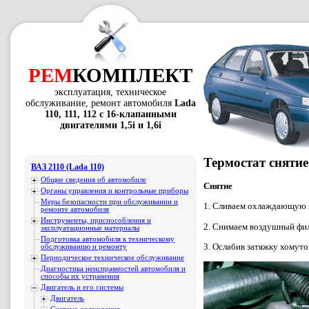
РЕМ
КОМПЛЕКТ
эксплуатация, техническое
обслуживание, ремонт автомобиля
Lada
110, 111, 112 с 16-клапанными
двигателями 1,5i и 1,6i
Термостат снятие
ВАЗ 2110 (Lada 110)
Общие сведения об автомобиле
Снятие
Органы управления и контрольные приборы
Меры безопасности при обслуживании и
1. Сливаем охлаждающую жид
ремонте автомобиля
Инструменты, приспособления и
2. Снимаем воздушный фильт
эксплуатационные материалы
Подготовка автомобиля к техническому
3. Ослабив затяжку хомуто
обслуживанию и ремонту
Периодическое техническое обслуживание
Диагностика неисправностей автомобиля и
способы их устранения
Двигатель и его системы
Двигатель