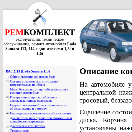
РЕМ
КОМПЛЕКТ
эксплуатация, техническое
обслуживание, ремонт автомобиля
Lada
Samara 113, 114 с двигателями 1,5i и
1,6i
Описание ко
ВАЗ 2113 (Lada Samara 113)
Общие сведения об автомобиле
Органы управления и контрольно-
На автомобиле у
измерительные приборы
Меры безопасности при обслуживании и
центральной наж
ремонте автомобиля
Инструменты, приспособления и
тросовый, беззаз
эксплуатационные материалы
Подготовка автомобиля к техническому
обслуживанию и ремонту
Сцепление состои
Периодическое техническое обслуживание
диска. Корзина 
Диагностика неисправностей автомобиля и
способы их устранения
установлены наж
Двигатель и его системы
Трансмиссия