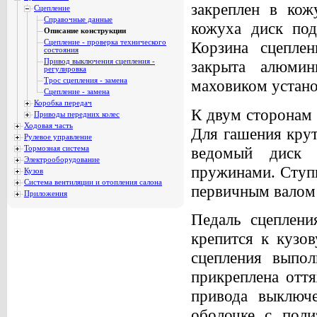
закреплен в кож
Сцепление
Справочные данные
кожуха диск под
Описание конструкции
Сцепление - проверка технического
Корзина сцепле
состояния
Привод выключения сцепления -
закрыта алюми
регулировка
Трос сцепления - замена
маховиком устано
Сцепление - замена
Коробка передач
К двум сторонам 
Приводы передних колес
Ходовая часть
Для гашения крут
Рулевое управление
ведомый диск 
Тормозная система
Электрооборудование
пружинами. Ступи
Кузов
Система вентиляции и отопления салона
первичным валом 
Приложения
Педаль сцеплени
крепится к кузов
сцепления выпол
прикреплена оття
привода выключе
оболочке с поли