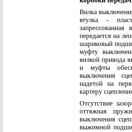
Вилка выключения
втулка - плас
запрессованная 
передается на ле
шариковый подши
муфту выключени
вилкой привода в
и муфты обесп
выключения сце
надетой на пер
картеру сцеплени
Отсутствие зазо
оттяжная пружи
выключения сцеп
выжимной подшип