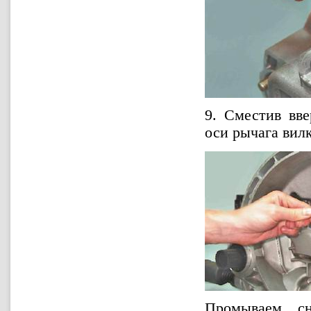
9. Сместив вв
оси рычага вил
Промываем сн