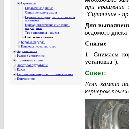
Сцепление
при вращении 
Справочные данные
"Сцепление - пр
Описание конструкции
Сцепление - проверка технического
состояния
Для выполнени
Привод выключения сцепления -
регулировка
ведомого диска
Трос сцепления - замена
Сцепление - замена
Снятие
Коробка передач
Приводы передних колес
Ходовая часть
1. Снимаем ко
Рулевое управление
установка").
Тормозная система
Электрооборудование
Кузов
Совет:
Система вентиляции и отопления салона
Приложения
Если замена на
кернером помеч