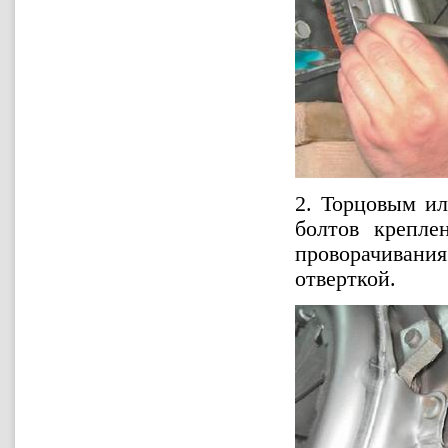
2.
Торцовым и
болтов крепле
проворачиван
отверткой.