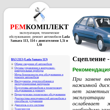
РЕМ
КОМПЛЕКТ
эксплуатация, техническое
обслуживание, ремонт автомобиля
Lada
Samara 113, 114 с двигателями 1,5i и
1,6i
Сцепление -
ВАЗ 2113 (Lada Samara 113)
Общие сведения об автомобиле
Органы управления и контрольно-
Рекомендация
измерительные приборы
Меры безопасности при обслуживании и
ремонте автомобиля
При замене ве
Инструменты, приспособления и
нажимной диск 
эксплуатационные материалы
Подготовка автомобиля к техническому
нет заметных
обслуживанию и ремонту
Периодическое техническое обслуживание
эксплуатации
Диагностика неисправностей автомобиля и
способы их устранения
ослабевает 
Двигатель и его системы
необходимо за
Трансмиссия